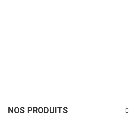
vaste panoplie de produit exposés….
Nous
contacter
POURQUOI MOUSSE GLM ?
NOUS CONTACTER
NOS PRODUITS