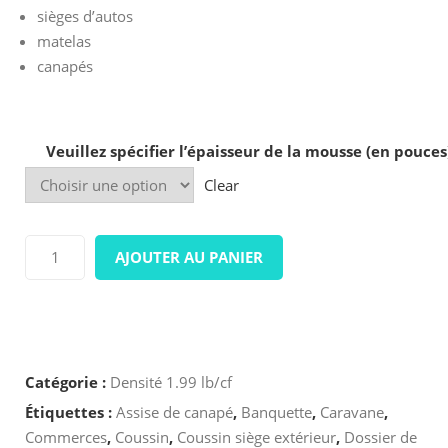
sièges d’autos
matelas
canapés
Veuillez spécifier l’épaisseur de la mousse (en pouces
Clear
quantité
AJOUTER AU PANIER
de
Densité
Catégorie :
Densité 1.99 lb/cf
1.99
Étiquettes :
Assise de canapé
,
Banquette
,
Caravane
,
LB/CF
Commerces
,
Coussin
,
Coussin siège extérieur
,
Dossier de