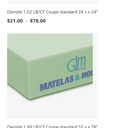
Densité 1.62 LB/CF Coupe standard 24 » x 24’’
Plage de prix : $21.00 à $78.00
$
21.00
–
$
78.00
Densité 1.99 LB/CF Coupe standard 55 » x 78’’