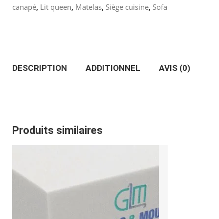
canapé
,
Lit queen
,
Matelas
,
Siège cuisine
,
Sofa
Coupe
standard
24''
DESCRIPTION
ADDITIONNEL
AVIS (0)
x
24’’
Produits similaires