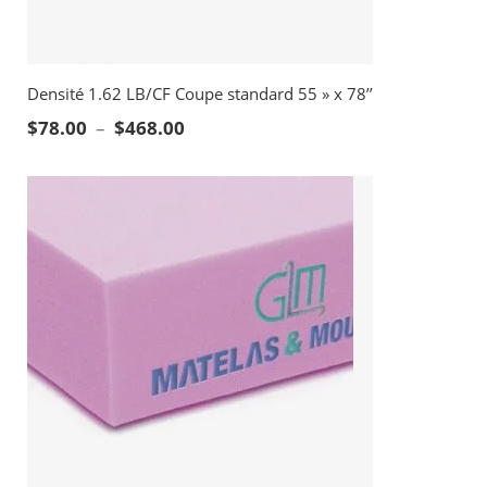
Densité 1.62 LB/CF Coupe standard 55 » x 78’’
Plage de prix : $78.00 à $468.00
$
78.00
–
$
468.00