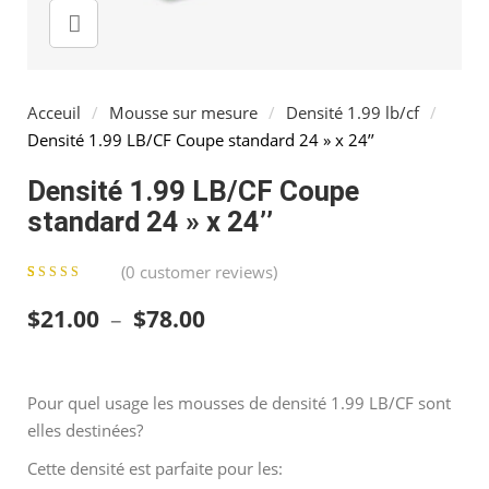
Acceuil
/
Mousse sur mesure
/
Densité 1.99 lb/cf
/
Densité 1.99 LB/CF Coupe standard 24 » x 24’’
Densité 1.99 LB/CF Coupe
standard 24 » x 24’’
(
0
customer reviews)
0
5
0
out of
Plage de prix : $21.00 à $7
$
21.00
–
$
78.00
based on
customer
ratings
Pour quel usage les mousses de densité 1.99 LB/CF sont
elles destinées?
Cette densité est parfaite pour les: