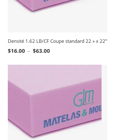
Densité 1.62 LB/CF Coupe standard 22 » x 22’’
Plage de prix : $16.00 à $63.00
$
16.00
–
$
63.00