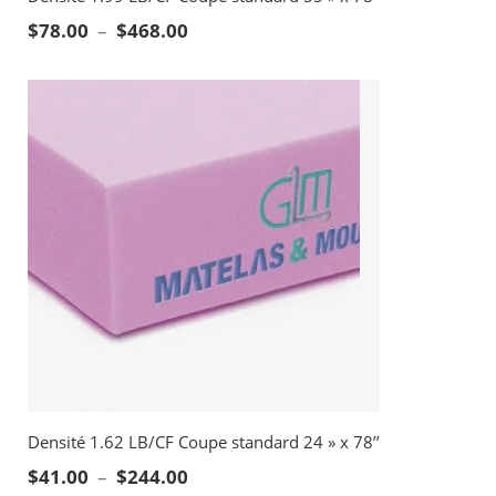
Plage de prix : $78.00 à $468.00
$
78.00
–
$
468.00
Densité 1.62 LB/CF Coupe standard 24 » x 78’’
Plage de prix : $41.00 à $244.00
$
41.00
–
$
244.00