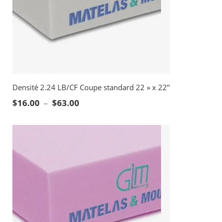
Densité 2.24 LB/CF Coupe standard 22 » x 22’’
Plage de prix : $16.00 à $63.00
$
16.00
–
$
63.00