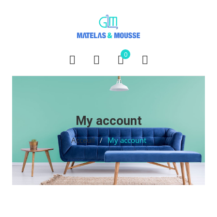
0
My account
Acceuil
/
My account