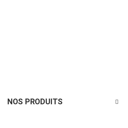
vaste panoplie de produit exposés….
Nous
contacter
POURQUOI MOUSSE GLM ?
NOUS CONTACTER
NOS PRODUITS