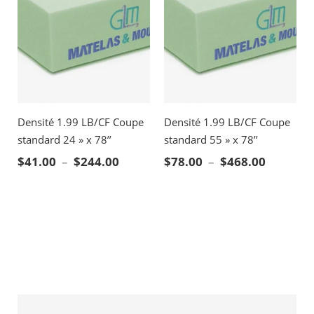
Densité 1.99 LB/CF Coupe
Densité 1.99 LB/CF Coupe
standard 24 » x 78’’
standard 55 » x 78’’
Plage de prix : $41.00 à $244.00
Plage de
$
41.00
–
$
244.00
$
78.00
–
$
468.00