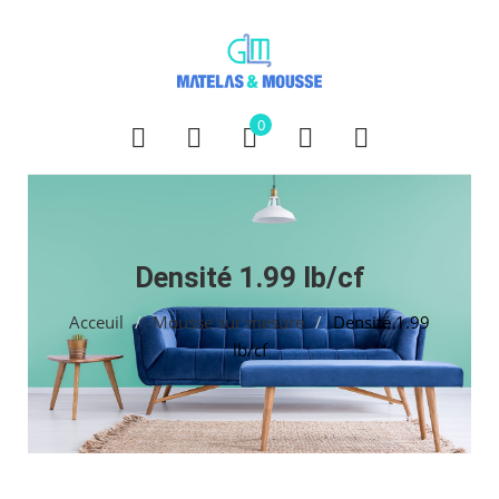
0
Densité 1.99 lb/cf
Acceuil
/
Mousse sur mesure
/
Densité 1.99
lb/cf