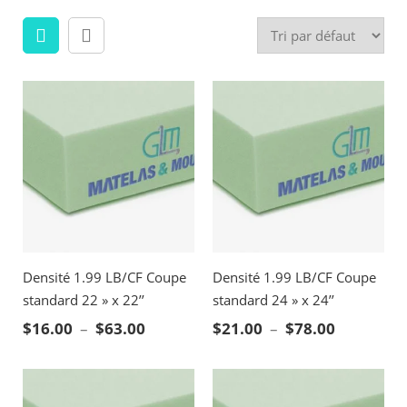
Densité 1.99 LB/CF Coupe
Densité 1.99 LB/CF Coupe
standard 22 » x 22’’
standard 24 » x 24’’
Plage de prix : $16.00 à $63.00
Plage de p
$
16.00
–
$
63.00
$
21.00
–
$
78.00