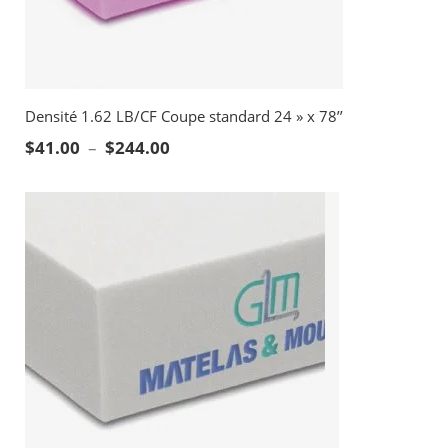
Densité 1.62 LB/CF Coupe standard 24 » x 78’’
Plage de prix : $41.00 à $244.00
$
41.00
–
$
244.00