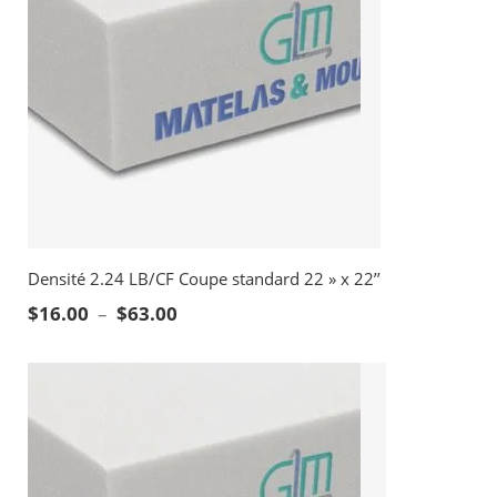
Densité 2.24 LB/CF Coupe standard 22 » x 22’’
Plage de prix : $16.00 à $63.00
$
16.00
–
$
63.00