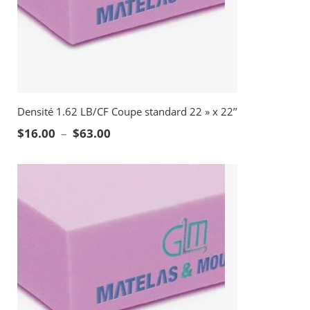
Densité 1.62 LB/CF Coupe standard 22 » x 22’’
Plage de prix : $16.00 à $63.00
$
16.00
–
$
63.00