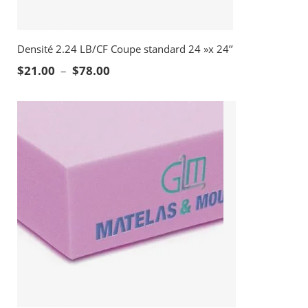
Densité 2.24 LB/CF Coupe standard 24 »x 24’’
Plage de prix : $21.00 à $78.00
$
21.00
–
$
78.00