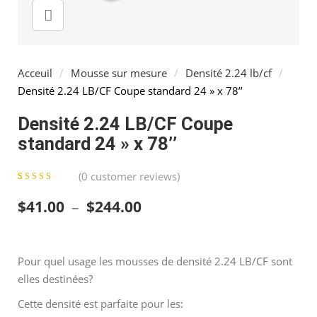
Acceuil
/
Mousse sur mesure
/
Densité 2.24 lb/cf
/
Densité 2.24 LB/CF Coupe standard 24 » x 78’’
Densité 2.24 LB/CF Coupe
standard 24 » x 78’’
(
0
customer reviews)
0
5
0
out of
Plage de prix : $41.00 à 
$
41.00
–
$
244.00
based on
customer
ratings
Pour quel usage les mousses de densité 2.24 LB/CF sont
elles destinées?
Cette densité est parfaite pour les: