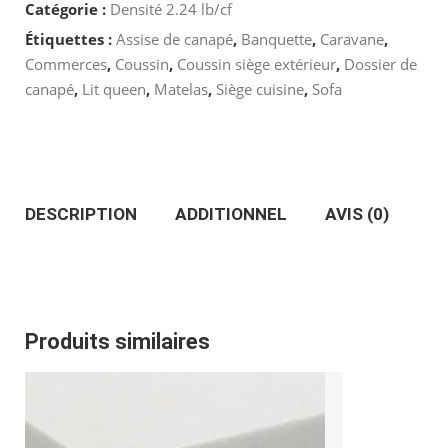
Catégorie :
Densité 2.24 lb/cf
2.24
Étiquettes :
Assise de canapé
,
Banquette
,
Caravane
,
LB/CF
Commerces
,
Coussin
,
Coussin siège extérieur
,
Dossier de
canapé
,
Lit queen
,
Matelas
,
Siège cuisine
,
Sofa
Coupe
standard
24''
DESCRIPTION
ADDITIONNEL
AVIS (0)
x
78’’
Produits similaires