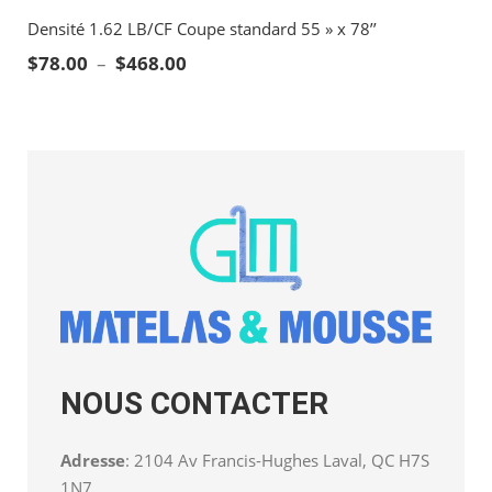
Densité 1.62 LB/CF Coupe standard 55 » x 78’’
Plage de prix : $78.00 à $468.00
$
78.00
–
$
468.00
NOUS CONTACTER
Adresse
: 2104 Av Francis-Hughes Laval, QC H7S
1N7