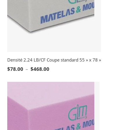
Densité 2.24 LB/CF Coupe standard 55 » x 78 »
Plage de prix : $78.00 à $468.00
$
78.00
–
$
468.00