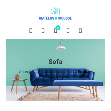
0
Sofa
Acceuil
/
Mousse sur mesure
/
Produits
identifiés “Sofa”