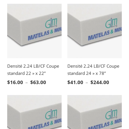
Densité 2.24 LB/CF Coupe
Densité 2.24 LB/CF Coupe
standard 22 » x 22’’
standard 24 » x 78’’
Plage de prix : $16.00 à $63.00
Plage de
$
16.00
–
$
63.00
$
41.00
–
$
244.00