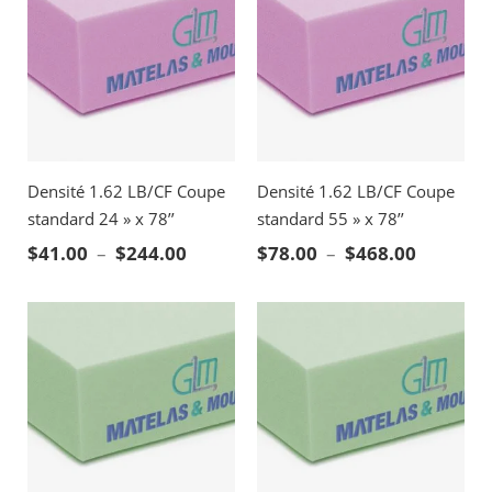
Densité 1.62 LB/CF Coupe
Densité 1.62 LB/CF Coupe
standard 24 » x 78’’
standard 55 » x 78’’
Plage de prix : $41.00 à $244.00
Plage de
$
41.00
–
$
244.00
$
78.00
–
$
468.00