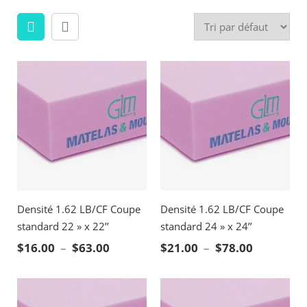
Densité 1.62 LB/CF Coupe
Densité 1.62 LB/CF Coupe
standard 22 » x 22’’
standard 24 » x 24’’
Plage de prix : $16.00 à $63.00
Plage de p
$
16.00
–
$
63.00
$
21.00
–
$
78.00