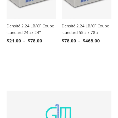
Densité 2.24 LB/CF Coupe
Densité 2.24 LB/CF Coupe
standard 24 »x 24’’
standard 55 » x 78 »
Plage de prix : $21.00 à $78.00
Plage de
$
21.00
–
$
78.00
$
78.00
–
$
468.00