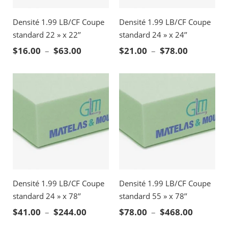
Densité 1.99 LB/CF Coupe
Densité 1.99 LB/CF Coupe
standard 22 » x 22’’
standard 24 » x 24’’
Plage de prix : $16.00 à $63.00
Plage de p
$
16.00
–
$
63.00
$
21.00
–
$
78.00
Densité 1.99 LB/CF Coupe
Densité 1.99 LB/CF Coupe
standard 24 » x 78’’
standard 55 » x 78’’
Plage de prix : $41.00 à $244.00
Plage de
$
41.00
–
$
244.00
$
78.00
–
$
468.00